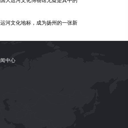
国大运河文化博物馆无疑是其中的
运河文化地标，成为扬州的一张新
新闻中心