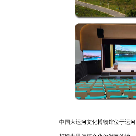
中国大运河文化博物馆位于运河