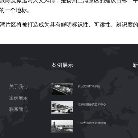
展陈复原运河人文风情，是扬州三湾景区的建设目标，中
的一个地标。
湾片区将被打造成为具有鲜明标识性、可读性、辨识度的
案例展示
关于我们
新沂文博广场剧院
案例展示
江苏射阳杂技艺术中心
联系我们
中国大运河文化博物馆