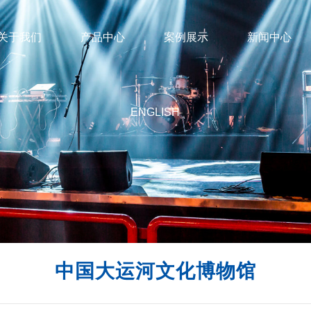
关于我们
产品中心
案例展示
新闻中心
ENGLISH
中国大运河文化博物馆